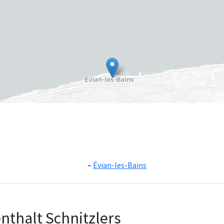
Évian-les-Bains
Leaflet
|
©
OpenS
nthalt Schnitzlers