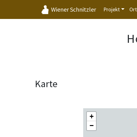
Wiener Schnitzler
Projekt
Or
H
Karte
+
−