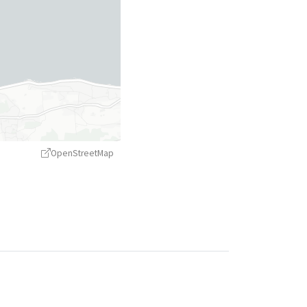
OpenStreetMap
treetMap
contributors ©
CARTO