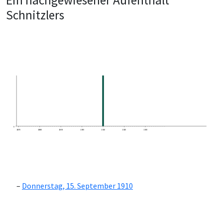
Ein nachgewiesener Aufenthalt
Schnitzlers
0
1870
1880
1890
1900
1910
1920
1930
Donnerstag, 15. September 1910