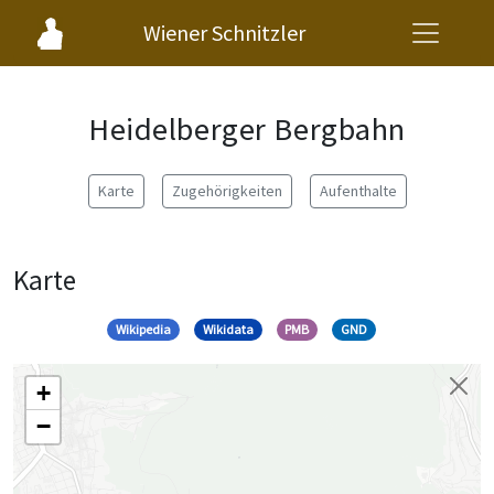
Wiener Schnitzler
Heidelberger Bergbahn
Karte
Zugehörigkeiten
Aufenthalte
Karte
Wikipedia
Wikidata
PMB
GND
+
−