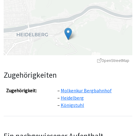
OpenStreetMap
Zugehörigkeiten
Zugehörigkeit:
Molkenkur Bergbahnhof
Heidelberg
Königstuhl
Leaflet
|
©
OpenStreetMap
contributors ©
CARTO