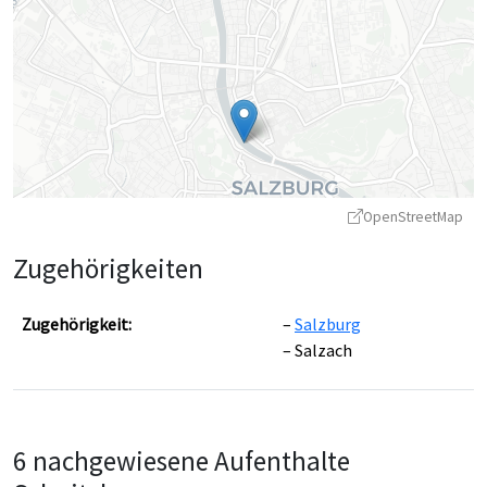
OpenStreetMap
Zugehörigkeiten
Zugehörigkeit:
Salzburg
Salzach
Leaflet
|
©
OpenStreetMap
contributors ©
CARTO
6 nachgewiesene Aufenthalte