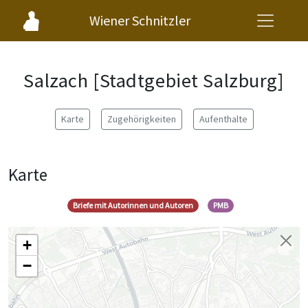
Wiener Schnitzler
Salzach [Stadtgebiet Salzburg]
Karte
Zugehörigkeiten
Aufenthalte
Karte
Briefe mit Autorinnen und Autoren
PMB
+
−