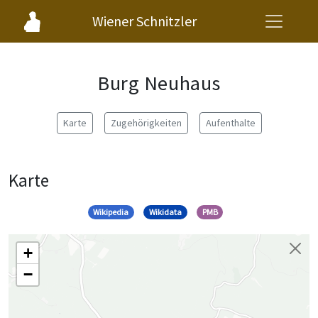
Wiener Schnitzler
Burg Neuhaus
Karte
Zugehörigkeiten
Aufenthalte
Karte
Wikipedia
Wikidata
PMB
+
−