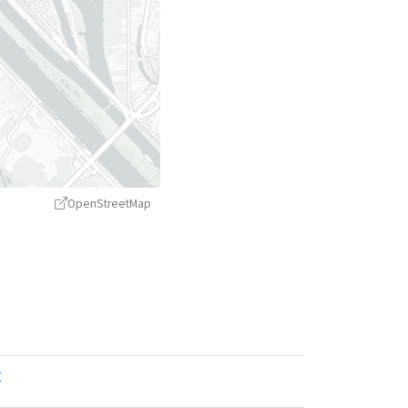
OpenStreetMap
treetMap
contributors ©
CARTO
r