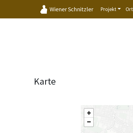
Wiener Schnitzler
Projekt
Or
Karte
+
−