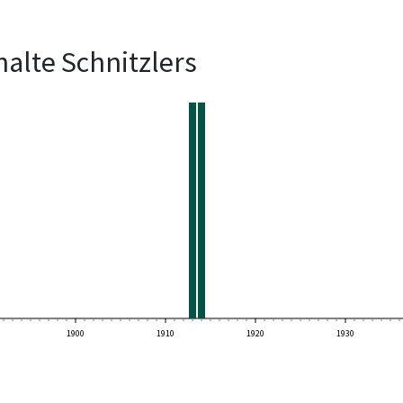
alte Schnitzlers
1900
1910
1920
1930