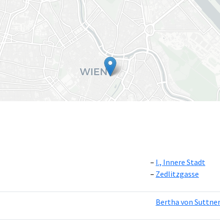
I., Innere Stadt
Zedlitzgasse
Leaflet
|
©
OpenS
Bertha von Suttne