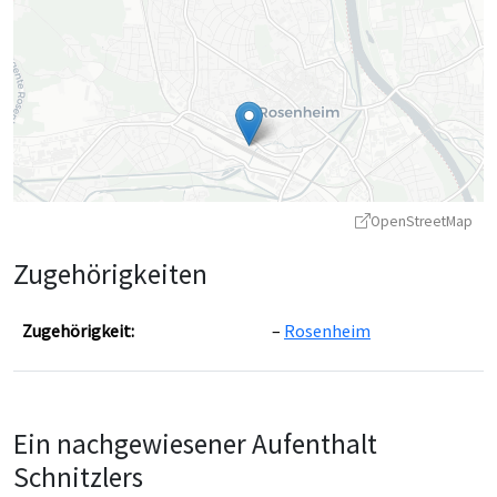
OpenStreetMap
Zugehörigkeiten
Zugehörigkeit:
Rosenheim
Leaflet
|
©
OpenStreetMap
contributors ©
CARTO
Ein nachgewiesener Aufenthalt
Schnitzlers