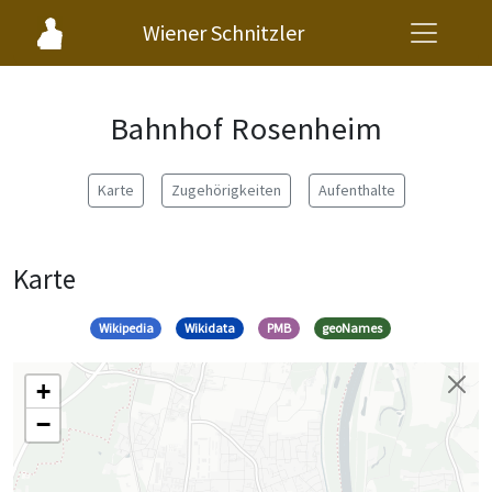
Wiener Schnitzler
Bahnhof Rosenheim
Karte
Zugehörigkeiten
Aufenthalte
Karte
Wikipedia
Wikidata
PMB
geoNames
+
−