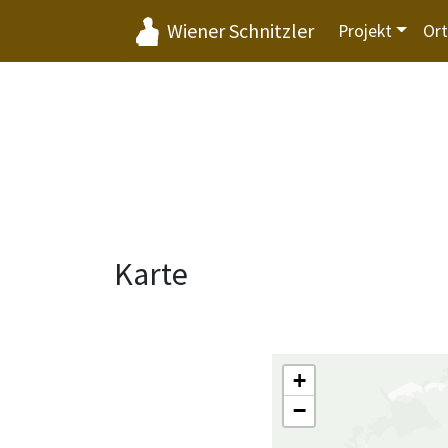
Wiener Schnitzler
Projekt
Or
Karte
+
−