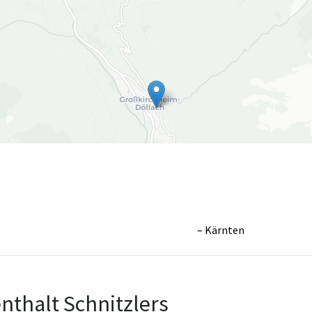
Kärnten
Leaflet
|
©
OpenS
nthalt Schnitzlers