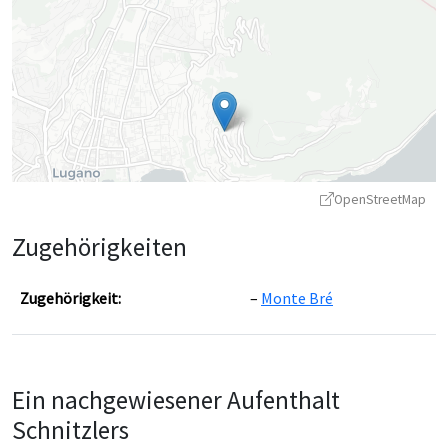
OpenStreetMap
Zugehörigkeiten
Zugehörigkeit:
Monte Bré
Leaflet
|
©
OpenStreetMap
contributors ©
CARTO
Ein nachgewiesener Aufenthalt
Schnitzlers