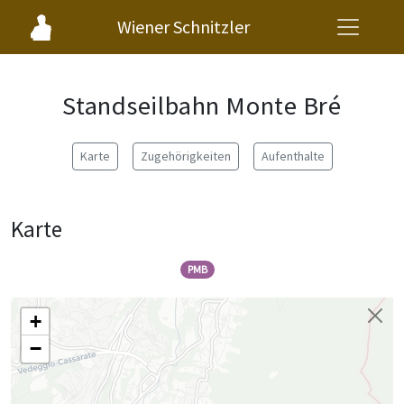
Wiener Schnitzler
Standseilbahn Monte Bré
Karte
Zugehörigkeiten
Aufenthalte
Karte
PMB
+
−