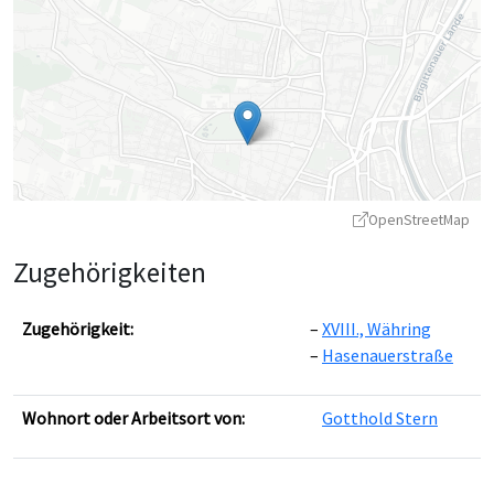
OpenStreetMap
Zugehörigkeiten
Zugehörigkeit:
XVIII., Währing
Hasenauerstraße
Leaflet
|
©
OpenStreetMap
contributors ©
CARTO
Wohnort oder Arbeitsort von:
Gotthold Stern