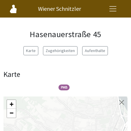
Wiener Schnitzler
Hasenauerstraße 45
Karte
Zugehörigkeiten
Aufenthalte
Karte
PMB
+
−