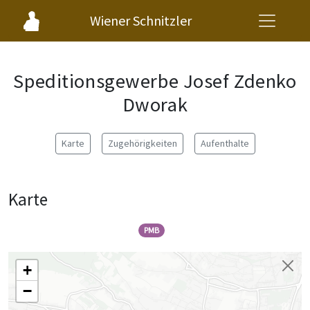
Wiener Schnitzler
Speditionsgewerbe Josef Zdenko
Dworak
Karte
Zugehörigkeiten
Aufenthalte
Karte
PMB
+
−