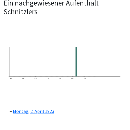
Ein nachgewiesener Aufenthalt
Schnitzlers
0
1870
1880
1890
1900
1910
1920
1930
Montag, 2. April 1923