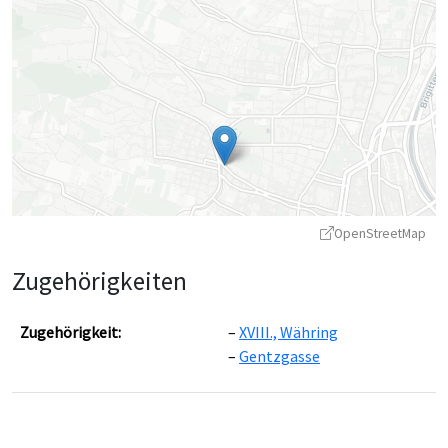
OpenStreetMap
Zugehörigkeiten
Zugehörigkeit:
XVIII., Währing
Gentzgasse
Leaflet
|
©
OpenStreetMap
contributors ©
CARTO