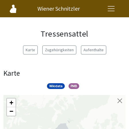
Wiener Schnitzler
Tressensattel
Karte
Zugehörigkeiten
Aufenthalte
Karte
Wikidata
PMB
+
−