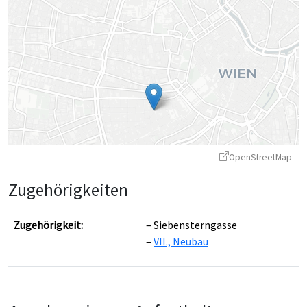
OpenStreetMap
Zugehörigkeiten
Zugehörigkeit:
Siebensterngasse
VII., Neubau
Leaflet
|
©
OpenStreetMap
contributors ©
CARTO