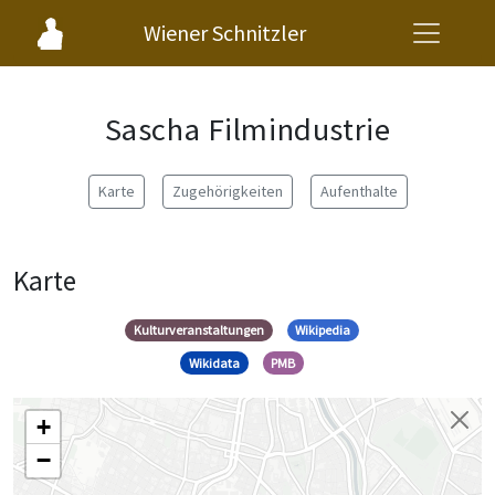
Wiener Schnitzler
Sascha Filmindustrie
Karte
Zugehörigkeiten
Aufenthalte
Karte
Kulturveranstaltungen
Wikipedia
Wikidata
PMB
+
−