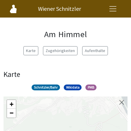
Wiener Schnitzler
Am Himmel
Karte
Zugehörigkeiten
Aufenthalte
Karte
Schnitzler/Bahr
Wikidata
PMB
+
−