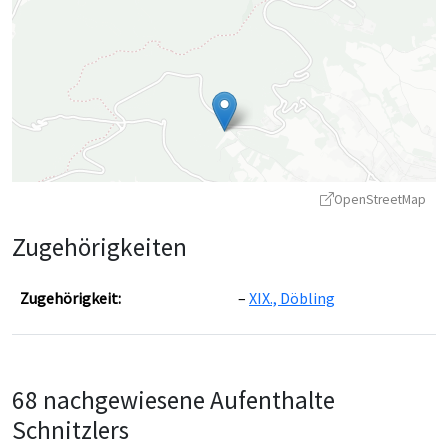
OpenStreetMap
Zugehörigkeiten
Zugehörigkeit:
XIX., Döbling
Leaflet
|
©
OpenStreetMap
contributors ©
CARTO
68 nachgewiesene Aufenthalte
Schnitzlers