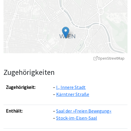
OpenStreetMap
Zugehörigkeiten
Zugehörigkeit:
I., Innere Stadt
Kärntner Straße
Leaflet
|
©
OpenStreetMap
contributors ©
CARTO
Enthält:
Saal der »Freien Bewegung«
Stock-im-Eisen-Saal