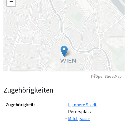
−
OpenStreetMap
Zugehörigkeiten
Zugehörigkeit:
I., Innere Stadt
Petersplatz
Milchgasse
Leaflet
|
©
OpenStreetMap
contributors ©
CARTO