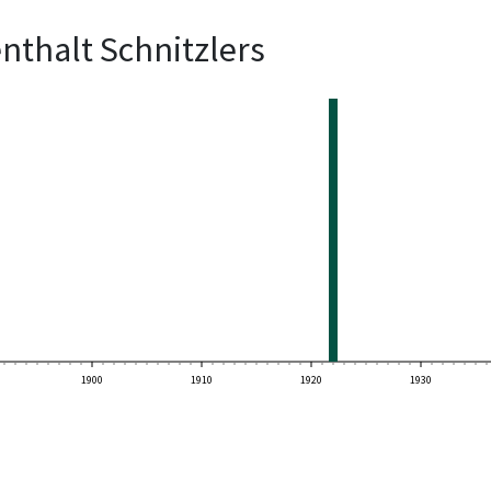
nthalt Schnitzlers
1900
1910
1920
1930