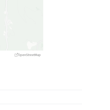
OpenStreetMap
treetMap
contributors ©
CARTO