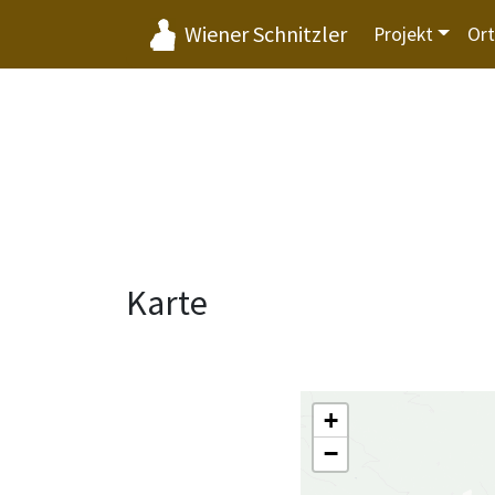
Wiener Schnitzler
Projekt
Or
Karte
+
−