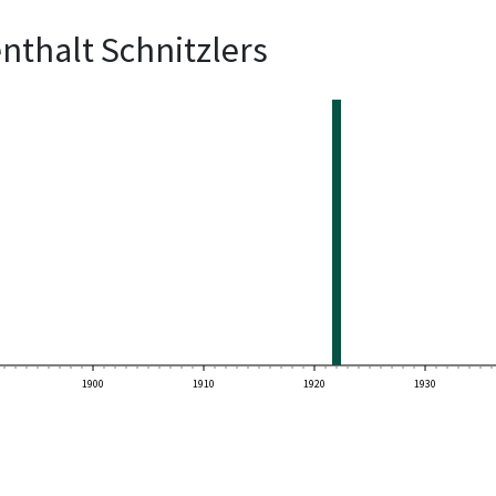
nthalt Schnitzlers
1900
1910
1920
1930