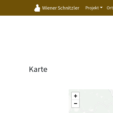
Wiener Schnitzler
Projekt
Or
Karte
+
−