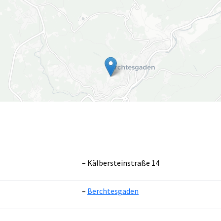
Kälbersteinstraße 14
Berchtesgaden
Leaflet
|
©
OpenS