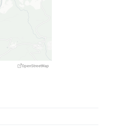
OpenStreetMap
treetMap
contributors ©
CARTO