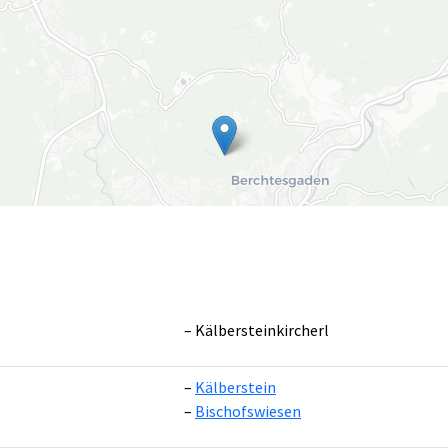
Kälbersteinkircherl
Kälberstein
Leaflet
|
©
OpenS
Bischofswiesen