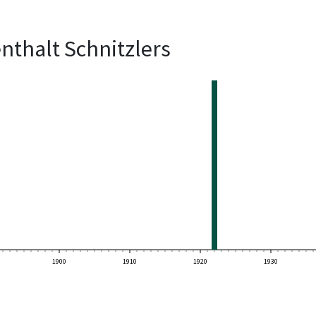
nthalt Schnitzlers
1900
1910
1920
1930