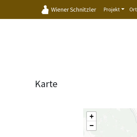
Wiener Schnitzler
Projekt
Or
Karte
+
−