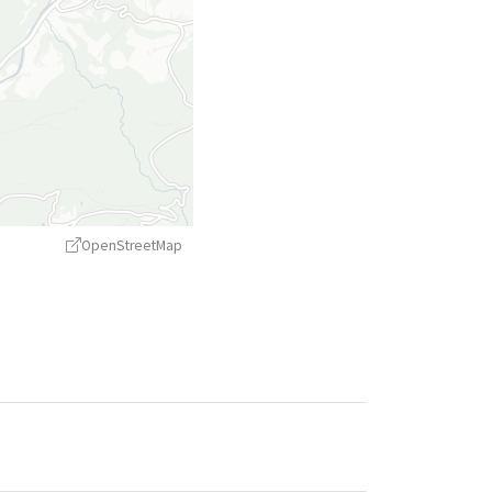
OpenStreetMap
treetMap
contributors ©
CARTO