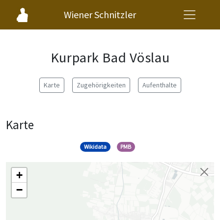
Wiener Schnitzler
Kurpark Bad Vöslau
Karte
Zugehörigkeiten
Aufenthalte
Karte
Wikidata
PMB
+
−