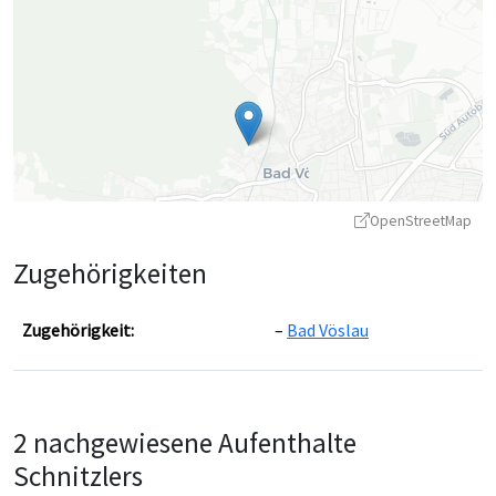
OpenStreetMap
Zugehörigkeiten
Zugehörigkeit:
Bad Vöslau
Leaflet
|
©
OpenStreetMap
contributors ©
CARTO
2 nachgewiesene Aufenthalte
Schnitzlers