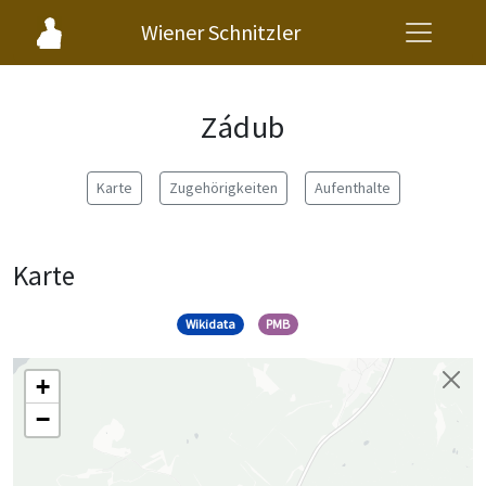
Wiener Schnitzler
Zádub
Karte
Zugehörigkeiten
Aufenthalte
Karte
Wikidata
PMB
+
−