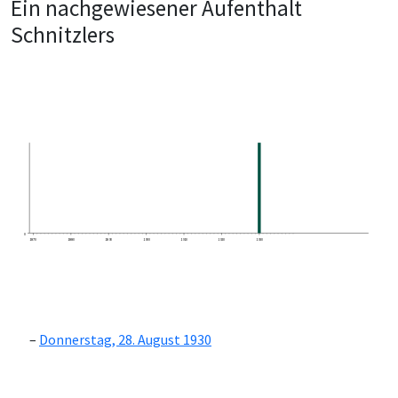
Ein nachgewiesener Aufenthalt
Schnitzlers
0
1870
1880
1890
1900
1910
1920
1930
Donnerstag, 28. August 1930