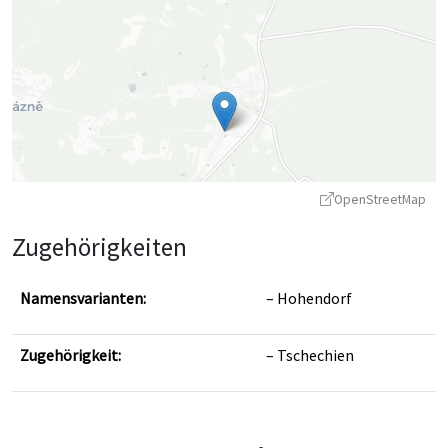
OpenStreetMap
Zugehörigkeiten
Namensvarianten:
Hohendorf
Zugehörigkeit:
Tschechien
Leaflet
|
©
OpenStreetMap
contributors ©
CARTO