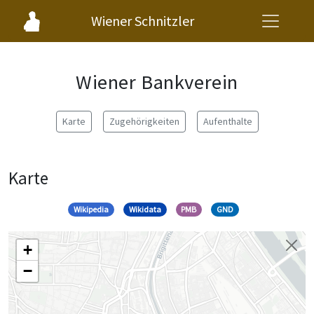
Wiener Schnitzler
Wiener Bankverein
Karte
Zugehörigkeiten
Aufenthalte
Karte
Wikipedia
Wikidata
PMB
GND
+
−