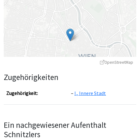
OpenStreetMap
Zugehörigkeiten
Zugehörigkeit:
I., Innere Stadt
Leaflet
|
©
OpenStreetMap
contributors ©
CARTO
Ein nachgewiesener Aufenthalt
Schnitzlers