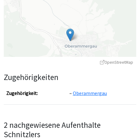
OpenStreetMap
Zugehörigkeiten
Zugehörigkeit:
Oberammergau
Leaflet
|
©
OpenStreetMap
contributors ©
CARTO
2 nachgewiesene Aufenthalte
Schnitzlers