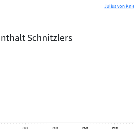
Julius von Kni
nthalt Schnitzlers
1900
1910
1920
1930