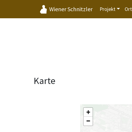
Wiener Schnitzler
Projekt
Or
Karte
+
−