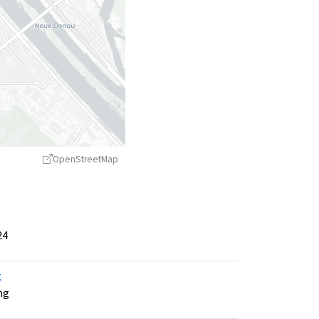
OpenStreetMap
24
t
treetMap
contributors ©
CARTO
ng