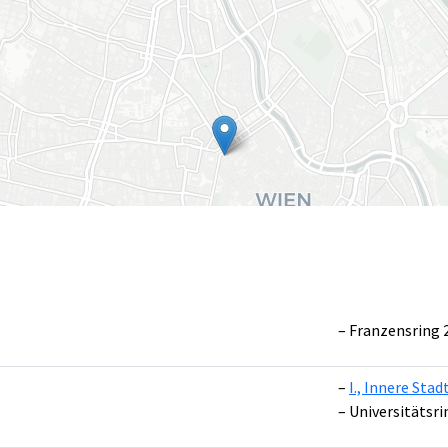
Franzensring 
I., Innere Stad
Leaflet
|
©
OpenS
Universitätsri