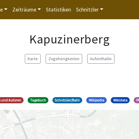
te
Zeiträume
Statistiken
Schnitzler
Kapuzinerberg
Karte
Zugehörigkeiten
Aufenthalte
n und Autoren
Tagebuch
Schnitzler/Bahr
Wikipedia
Wikidata
P