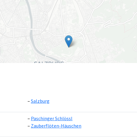
Salzburg
Paschinger Schlössl
Leaflet
|
©
OpenS
Zauberflöten-Häuschen