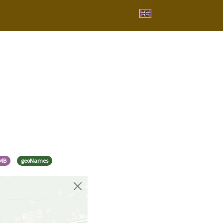
MB
geoNames