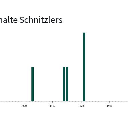
alte Schnitzlers
1900
1910
1920
1930