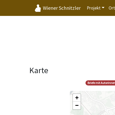
Wiener Schnitzler
Projekt
Or
Karte
Briefe mit Autorinne
+
−