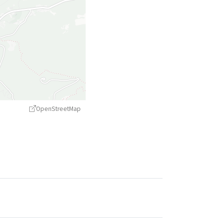
OpenStreetMap
treetMap
contributors ©
CARTO