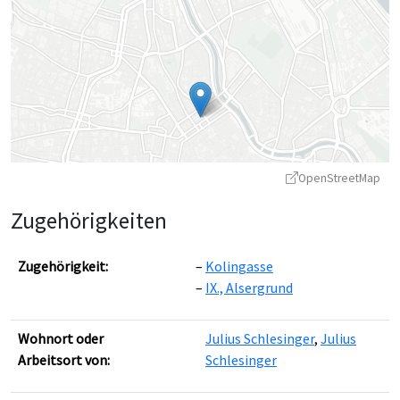
OpenStreetMap
Zugehörigkeiten
Zugehörigkeit:
Kolingasse
IX., Alsergrund
Leaflet
|
©
OpenStreetMap
contributors ©
CARTO
Wohnort oder
Julius Schlesinger
,
Julius
Arbeitsort von:
Schlesinger