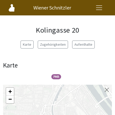
Wiener Schnitzler
Kolingasse 20
Karte
Zugehörigkeiten
Aufenthalte
Karte
PMB
+
−