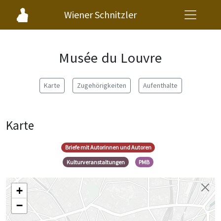
Wiener Schnitzler
Musée du Louvre
Karte
Zugehörigkeiten
Aufenthalte
Karte
Briefe mit Autorinnen und Autoren
Kulturveranstaltungen
PMB
+
−