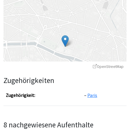
OpenStreetMap
Zugehörigkeiten
Zugehörigkeit:
Paris
Leaflet
|
©
OpenStreetMap
contributors ©
CARTO
8 nachgewiesene Aufenthalte