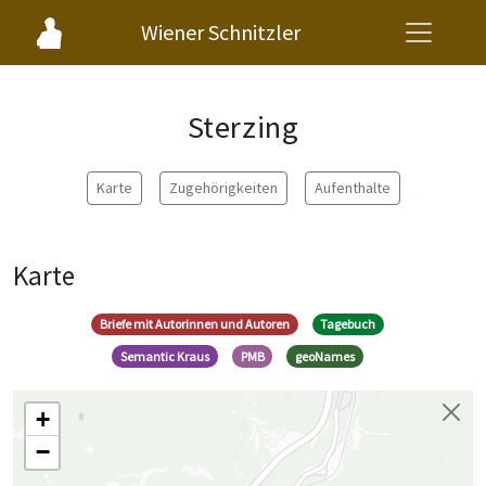
Wiener Schnitzler
Sterzing
Karte
Zugehörigkeiten
Aufenthalte
Karte
Briefe mit Autorinnen und Autoren
Tagebuch
Semantic Kraus
PMB
geoNames
+
−