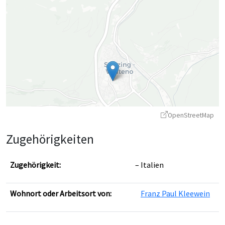
OpenStreetMap
Zugehörigkeiten
Zugehörigkeit:
Italien
Wohnort oder Arbeitsort von:
Franz Paul Kleewein
Leaflet
|
©
OpenStreetMap
contributors ©
CARTO