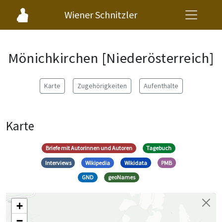
Wiener Schnitzler
Mönichkirchen [Niederösterreich]
Karte
Zugehörigkeiten
Aufenthalte
Karte
Briefe mit Autorinnen und Autoren
Tagebuch
Interviews
Wikipedia
Wikidata
PMB
GND
geoNames
+
−