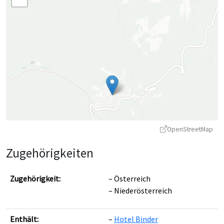
OpenStreetMap
Zugehörigkeiten
Zugehörigkeit:
Österreich
Niederösterreich
Leaflet
|
©
OpenStreetMap
contributors ©
CARTO
Enthält:
Hotel Binder