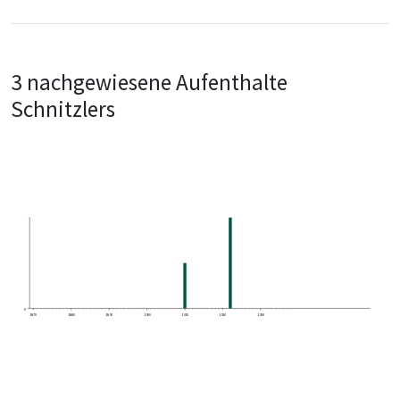
3 nachgewiesene Aufenthalte
Schnitzlers
0
1870
1880
1890
1900
1910
1920
1930