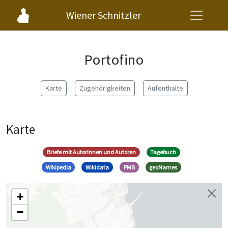
Wiener Schnitzler
Portofino
Karte
Zugehörigkeiten
Aufenthalte
Karte
Briefe mit Autorinnen und Autoren
Tagebuch
Wikipedia
Wikidata
PMB
geoNames
+
−