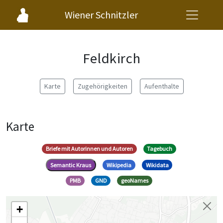
Wiener Schnitzler
Feldkirch
Karte
Zugehörigkeiten
Aufenthalte
Karte
Briefe mit Autorinnen und Autoren
Tagebuch
Semantic Kraus
Wikipedia
Wikidata
PMB
GND
geoNames
+