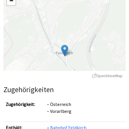
−
OpenStreetMap
Zugehörigkeiten
Zugehörigkeit:
Österreich
Vorarlberg
Leaflet
|
©
OpenStreetMap
contributors ©
CARTO
Enthält:
Bahnhof Feldkirch