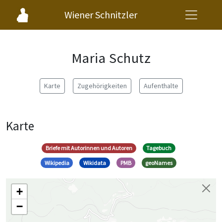
Wiener Schnitzler
Maria Schutz
Karte
Zugehörigkeiten
Aufenthalte
Karte
Briefe mit Autorinnen und Autoren
Tagebuch
Wikipedia
Wikidata
PMB
geoNames
+
−