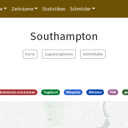
te
Zeiträume
Statistiken
Schnitzler
Southampton
Karte
Zugehörigkeiten
Aufenthalte
t Autorinnen und Autoren
Tagebuch
Wikipedia
Wikidata
PMB
g