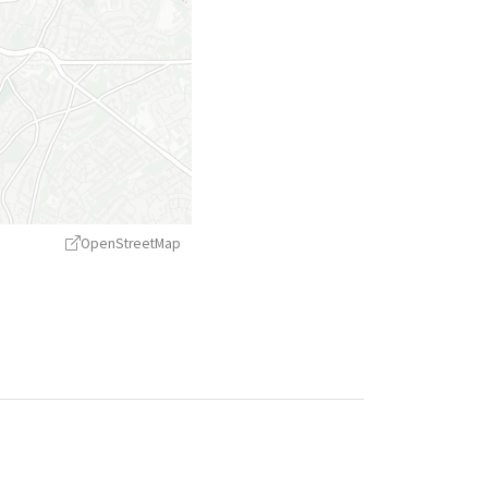
OpenStreetMap
treetMap
contributors ©
CARTO