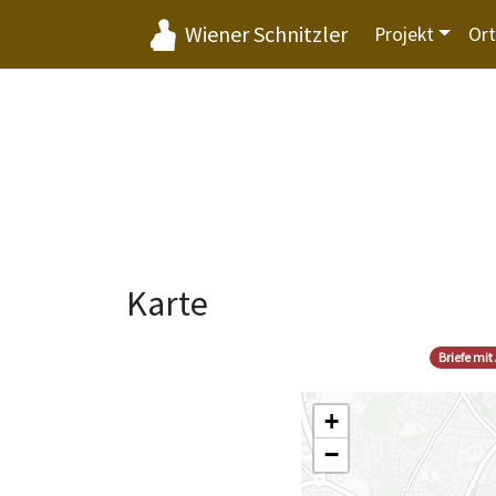
Wiener Schnitzler
Projekt
Or
Karte
Briefe mi
+
−