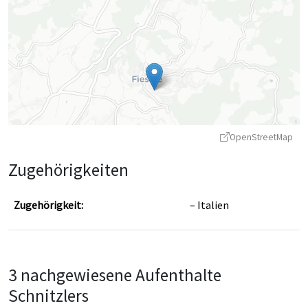
OpenStreetMap
Zugehörigkeiten
Zugehörigkeit:
Italien
Leaflet
|
©
OpenStreetMap
contributors ©
CARTO
3 nachgewiesene Aufenthalte
Schnitzlers