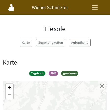
Wiener Schnitzler
Fiesole
Karte
Zugehörigkeiten
Aufenthalte
Karte
Tagebuch
PMB
geoNames
+
−