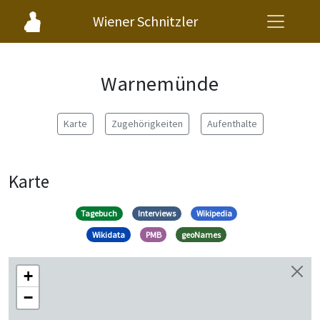
Wiener Schnitzler
Warnemünde
Karte
Zugehörigkeiten
Aufenthalte
Karte
Tagebuch
Interviews
Wikipedia
Wikidata
PMB
geoNames
+
−