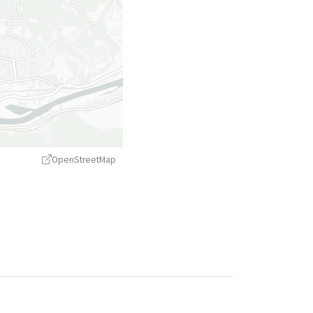
OpenStreetMap
treetMap
contributors ©
CARTO