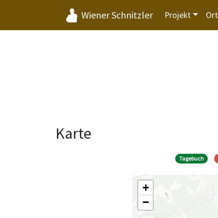
Wiener Schnitzler
Projekt
Or
Karte
Tagebuch
+
−