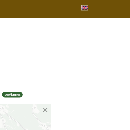
geoNames