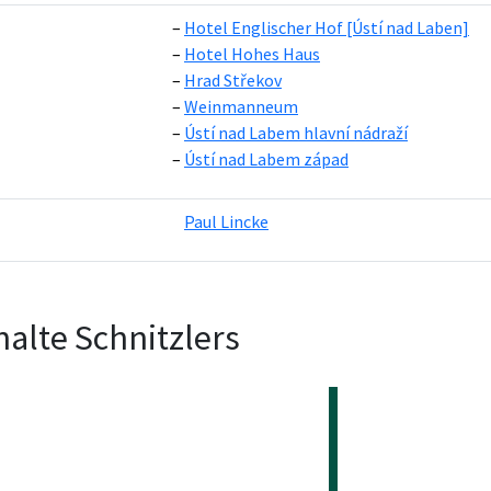
Hotel Englischer Hof [Ústí nad Laben]
Hotel Hohes Haus
Hrad Střekov
Weinmanneum
Ústí nad Labem hlavní nádraží
Ústí nad Labem západ
Paul Lincke
alte Schnitzlers