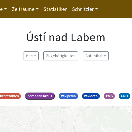
te
Zeiträume
Statistiken
Schnitzler
Ústí nad Labem
Karte
Zugehörigkeiten
Aufenthalte
Rechtsakten
Semantic Kraus
Wikipedia
Wikidata
PMB
GND