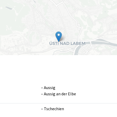
Aussig
Aussig an der Elbe
Leaflet
|
©
OpenS
Tschechien