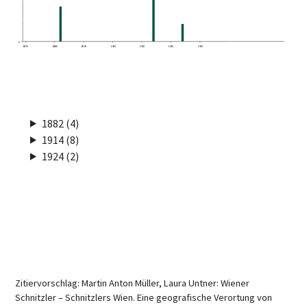
0
1870
1880
1890
1900
1910
1920
1930
1882 (4)
1914 (8)
1924 (2)
Zitiervorschlag: Martin Anton Müller, Laura Untner: Wiener
Schnitzler – Schnitzlers Wien. Eine geografische Verortung von