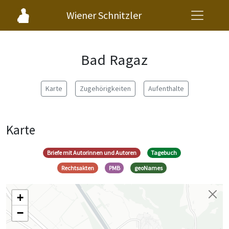
Wiener Schnitzler
Bad Ragaz
Karte
Zugehörigkeiten
Aufenthalte
Karte
Briefe mit Autorinnen und Autoren
Tagebuch
Rechtsakten
PMB
geoNames
+
−