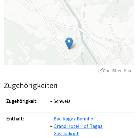
OpenStreetMap
Zugehörigkeiten
Zugehörigkeit:
Schweiz
Enthält:
Bad Ragaz Bahnhof
Leaflet
|
©
OpenStreetMap
contributors ©
CARTO
Grand Hotel Hof Ragaz
Guschakopf