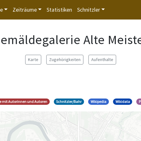
te
Zeiträume
Statistiken
Schnitzler
emäldegalerie Alte Meist
Karte
Zugehörigkeiten
Aufenthalte
fe mit Autorinnen und Autoren
Schnitzler/Bahr
Wikipedia
Wikidata