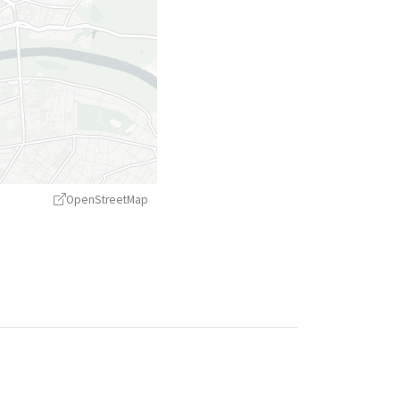
OpenStreetMap
treetMap
contributors ©
CARTO