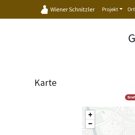
Wiener Schnitzler
Projekt
Or
G
Karte
Brie
+
−