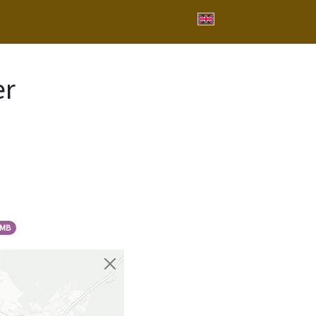
er
PMB