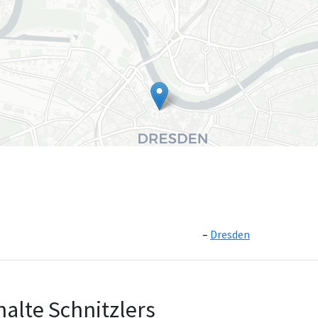
Dresden
Leaflet
|
©
OpenS
alte Schnitzlers