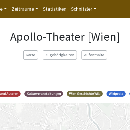
te
Zeiträume
Statistiken
Schnitzler
Apollo-Theater [Wien]
Karte
Zugehörigkeiten
Aufenthalte
 und Autoren
Kulturveranstaltungen
Wien Geschichte Wiki
Wikipedia