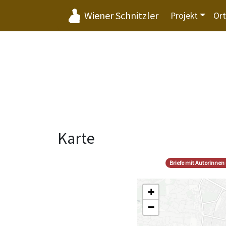
Wiener Schnitzler
Projekt
Or
Karte
Briefe mit Autorinnen
+
−