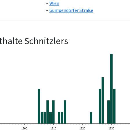
Wien
Gumpendorfer Straße
halte Schnitzlers
1900
1910
1920
1930