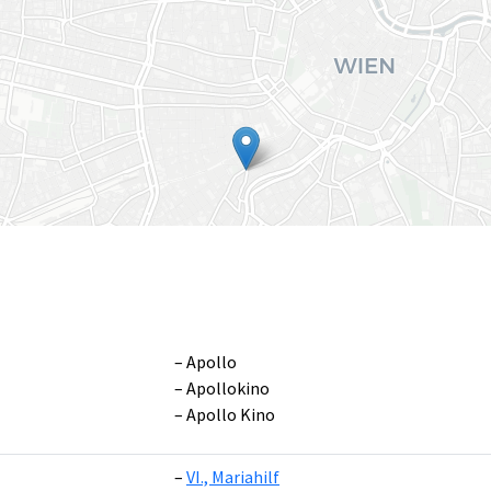
Apollo
Apollokino
Apollo Kino
Leaflet
|
©
OpenS
VI., Mariahilf