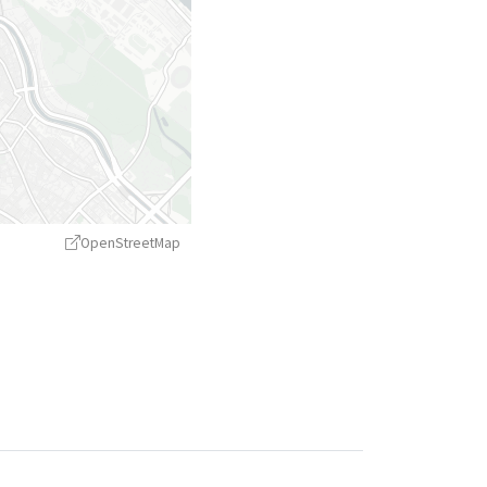
OpenStreetMap
treetMap
contributors ©
CARTO