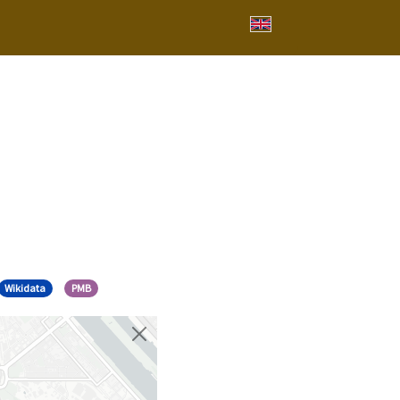
Wikidata
PMB