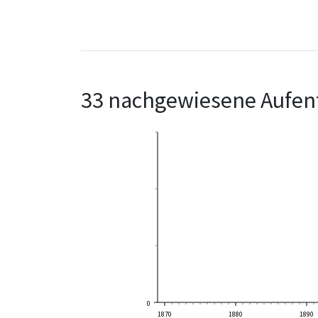
33 nachgewiesene Aufent
0
1870
1880
1890