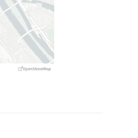
OpenStreetMap
treetMap
contributors ©
CARTO