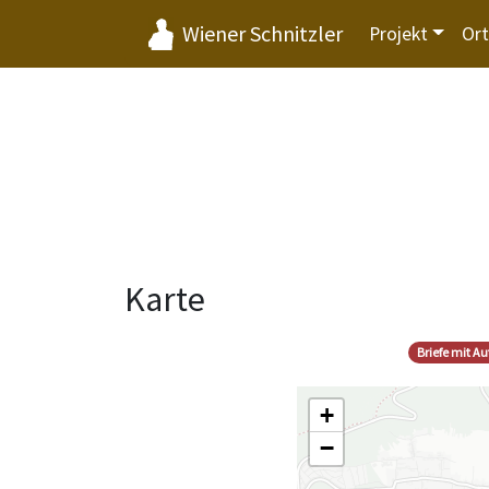
Wiener Schnitzler
Projekt
Or
Karte
Briefe mit A
+
−