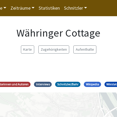
te
Zeiträume
Statistiken
Schnitzler
Währinger Cottage
Karte
Zugehörigkeiten
Aufenthalte
utorinnen und Autoren
Interviews
Schnitzler/Bahr
Wikipedia
Wikidat