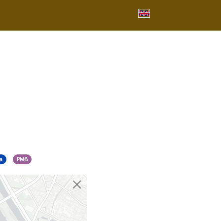
a
PMB