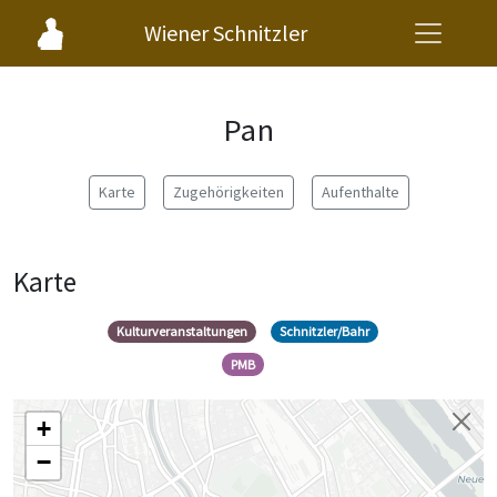
Wiener Schnitzler
Pan
Karte
Zugehörigkeiten
Aufenthalte
Karte
Kulturveranstaltungen
Schnitzler/Bahr
PMB
+
−