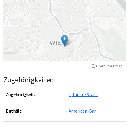
OpenStreetMap
Zugehörigkeiten
Zugehörigkeit:
I., Innere Stadt
Enthält:
American-Bar
Leaflet
|
©
OpenStreetMap
contributors ©
CARTO