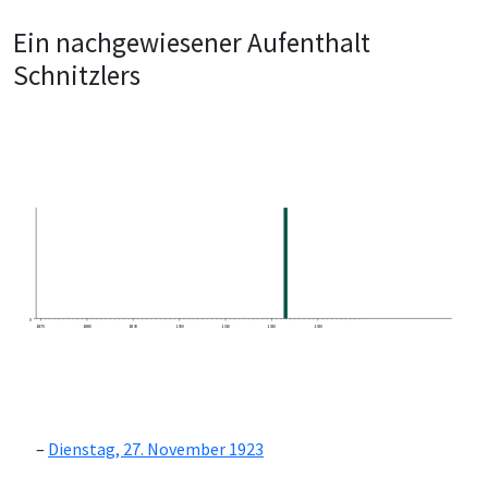
Ein nachgewiesener Aufenthalt
Schnitzlers
0
1870
1880
1890
1900
1910
1920
1930
Dienstag, 27. November 1923