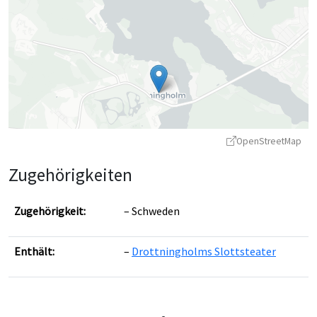
OpenStreetMap
Zugehörigkeiten
Zugehörigkeit:
Schweden
Enthält:
Drottningholms Slottsteater
Leaflet
|
©
OpenStreetMap
contributors ©
CARTO