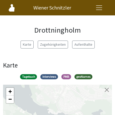
Wiener Schnitzler
Drottningholm
Karte
Zugehörigkeiten
Aufenthalte
Karte
Tagebuch
Interviews
PMB
geoNames
+
−