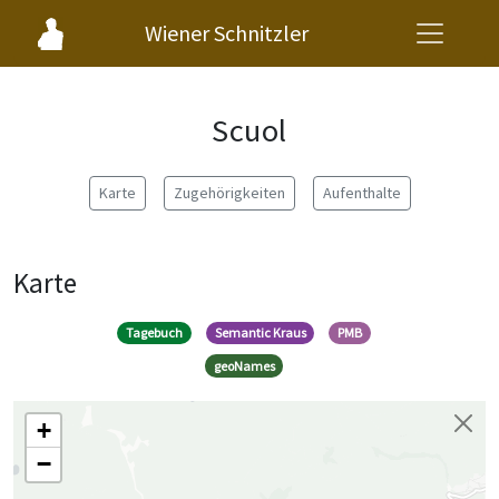
Wiener Schnitzler
Scuol
Karte
Zugehörigkeiten
Aufenthalte
Karte
Tagebuch
Semantic Kraus
PMB
geoNames
+
−