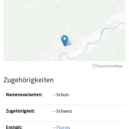
OpenStreetMap
Zugehörigkeiten
Namensvarianten:
Schuls
Zugehörigkeit:
Schweiz
Leaflet
|
©
OpenStreetMap
contributors ©
CARTO
Enthält:
Florins