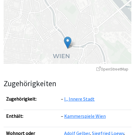
OpenStreetMap
Zugehörigkeiten
Zugehörigkeit:
I., Innere Stadt
Enthält:
Kammerspiele Wien
Leaflet
|
©
OpenStreetMap
contributors ©
CARTO
Wohnort oder
Adolf Gelber
,
Siegfried Loewy
,