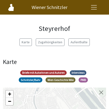
Wiener Schnitzler
Steyrerhof
Karte
Zugehörigkeiten
Aufenthalte
Karte
Briefe mit Autorinnen und Autoren
Interviews
Schnitzler/Bahr
Wien Geschichte Wiki
PMB
+
−