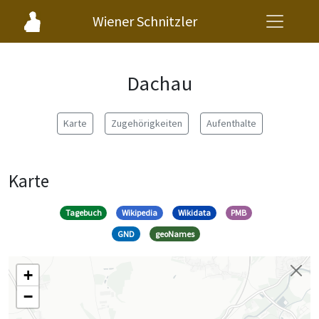
Wiener Schnitzler
Dachau
Karte
Zugehörigkeiten
Aufenthalte
Karte
Tagebuch
Wikipedia
Wikidata
PMB
GND
geoNames
+
−