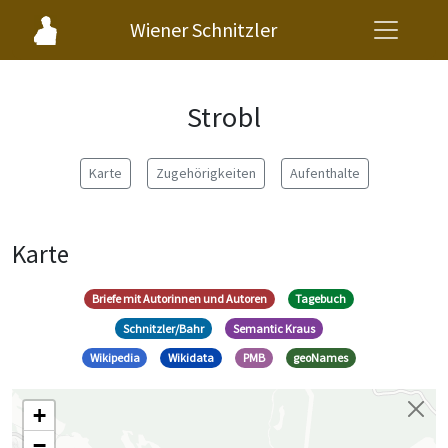
Wiener Schnitzler
Strobl
Karte
Zugehörigkeiten
Aufenthalte
Karte
Briefe mit Autorinnen und Autoren
Tagebuch
Schnitzler/Bahr
Semantic Kraus
Wikipedia
Wikidata
PMB
geoNames
+
−