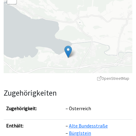
OpenStreetMap
Zugehörigkeiten
Zugehörigkeit:
Österreich
Enthält:
Alte Bundesstraße
Leaflet
|
©
OpenStreetMap
contributors ©
CARTO
Bürglstein