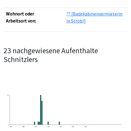
Wohnort oder
?? [Badekabinenvermieterin
Arbeitsort von:
in Strobl]
23 nachgewiesene Aufenthalte
Schnitzlers
10
0
1870
1880
1890
1900
1910
1920
1930