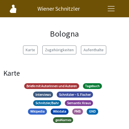
Wiener Schnitzler
Bologna
Karte
Zugehörigkeiten
Aufenthalte
Karte
Briefe mit Autorinnen und Autoren
Tagebuch
Interviews
Schnitzler – S. Fischer
Schnitzler/Bahr
Semantic Kraus
Wikipedia
Wikidata
PMB
GND
geoNames