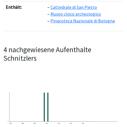
Enthält:
Cattedrale di San Pietro
Leaflet
|
©
OpenStreetMap
contributors ©
CARTO
Museo civico archeologico
Pinacoteca Nazionale di Bologna
4 nachgewiesene Aufenthalte
Schnitzlers
0
1870
1880
1890
1900
1910
1920
1930