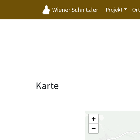
Wiener Schnitzler
Projekt
Or
Karte
+
−