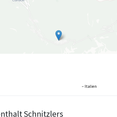
Italien
Leaflet
|
©
OpenS
nthalt Schnitzlers