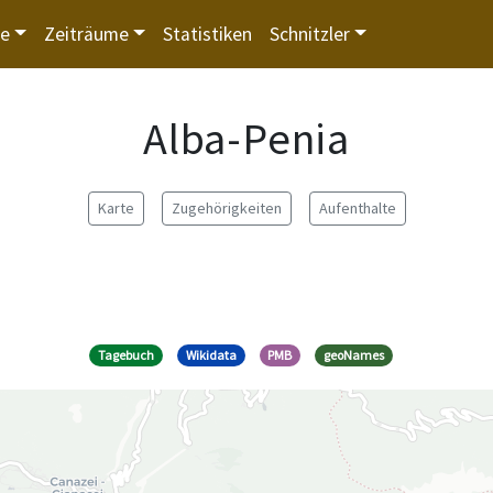
te
Zeiträume
Statistiken
Schnitzler
Alba-Penia
Karte
Zugehörigkeiten
Aufenthalte
Tagebuch
Wikidata
PMB
geoNames