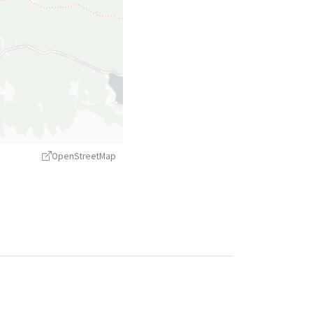
OpenStreetMap
treetMap
contributors ©
CARTO