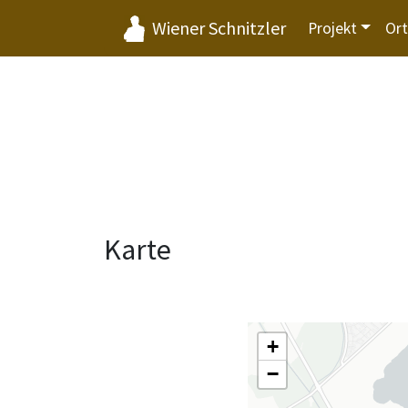
Wiener Schnitzler
Projekt
Or
Karte
+
−