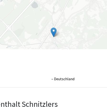
Deutschland
Leaflet
|
©
OpenS
nthalt Schnitzlers