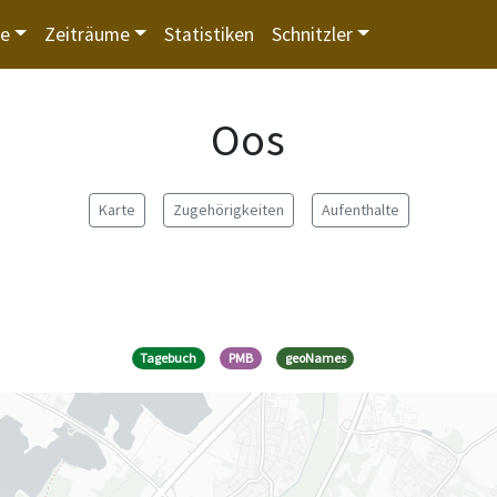
te
Zeiträume
Statistiken
Schnitzler
Oos
Karte
Zugehörigkeiten
Aufenthalte
Tagebuch
PMB
geoNames