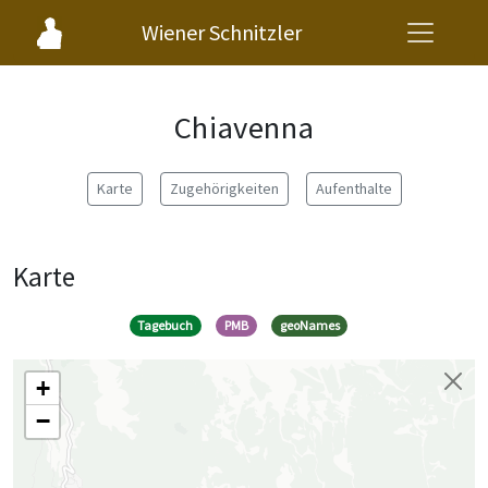
Wiener Schnitzler
Chiavenna
Karte
Zugehörigkeiten
Aufenthalte
Karte
Tagebuch
PMB
geoNames
+
−