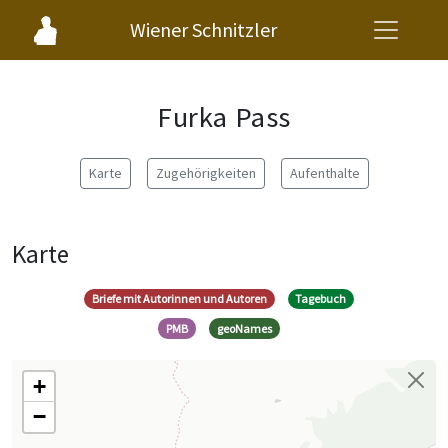
Wiener Schnitzler
Furka Pass
Karte
Zugehörigkeiten
Aufenthalte
Karte
Briefe mit Autorinnen und Autoren
Tagebuch
PMB
geoNames
+
−